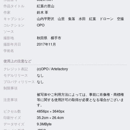
作品タイトル
紅葉の里山
作家
鈴木 革
キャプション
山内平野沢 山里 集落 水田 紅葉 ドローン 空撮
コレクション
OPO
ソース
撮影地
秋田県 横手市
撮影年月日
2017年11月
学術名
使用上の注意など
クレジット表記
(c)OPO / Artefactory
モデルリリース
なし
プロパティリリース
なし
制限事項
被写体やご利用方法によっては、事前に肖像権・商標権
注意事項
等に関する使用許可の取得が必要となる場合がございま
す。
ピクセル数
4856px × 3640px
印刷サイズ
35.2cm × 26.4cm
データサイズ
9.3MByte