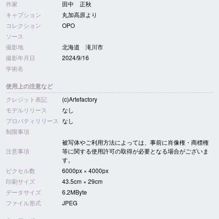
作家
田中 正秋
キャプション
丸加高原より
コレクション
OPO
ソース
撮影地
北海道 滝川市
撮影年月日
2024/9/16
学術名
使用上の注意など
クレジット表記
(c)Artefactory
モデルリリース
なし
プロパティリリース
なし
制限事項
被写体やご利用方法によっては、事前に肖像権・商標権
注意事項
等に関する使用許可の取得が必要となる場合がございま
す。
ピクセル数
6000px × 4000px
印刷サイズ
43.5cm × 29cm
データサイズ
6.2MByte
ファイル形式
JPEG