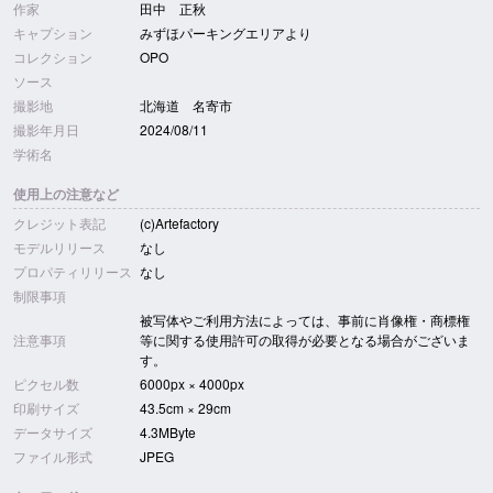
作家
田中 正秋
キャプション
みずほパーキングエリアより
コレクション
OPO
ソース
撮影地
北海道 名寄市
撮影年月日
2024/08/11
学術名
使用上の注意など
クレジット表記
(c)Artefactory
モデルリリース
なし
プロパティリリース
なし
制限事項
被写体やご利用方法によっては、事前に肖像権・商標権
注意事項
等に関する使用許可の取得が必要となる場合がございま
す。
ピクセル数
6000px × 4000px
印刷サイズ
43.5cm × 29cm
データサイズ
4.3MByte
ファイル形式
JPEG