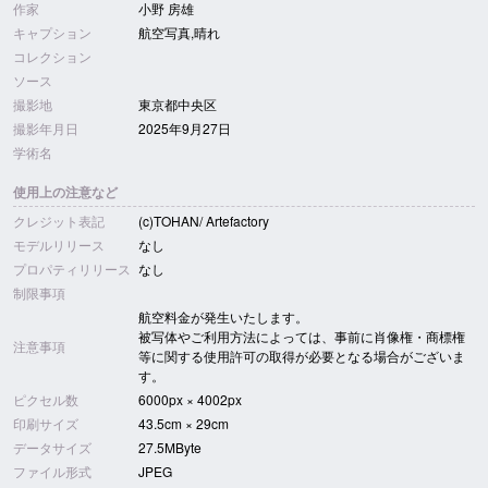
作家
小野 房雄
キャプション
航空写真,晴れ
コレクション
ソース
撮影地
東京都中央区
撮影年月日
2025年9月27日
学術名
使用上の注意など
クレジット表記
(c)TOHAN/ Artefactory
モデルリリース
なし
プロパティリリース
なし
制限事項
航空料金が発生いたします。
被写体やご利用方法によっては、事前に肖像権・商標権
注意事項
等に関する使用許可の取得が必要となる場合がございま
す。
ピクセル数
6000px × 4002px
印刷サイズ
43.5cm × 29cm
データサイズ
27.5MByte
ファイル形式
JPEG