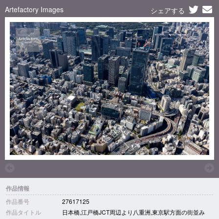
Artefactory Images
シェアする
作品情報
作品番号
27617125
作品タイトル
日本橋,江戸橋JCT周辺より八重洲,東京駅方面の街並み