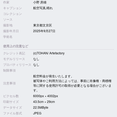
作家
小野 房雄
キャプション
航空写真,晴れ
コレクション
ソース
撮影地
東京都文京区
撮影年月日
2025年9月27日
学術名
使用上の注意など
クレジット表記
(c)TOHAN/ Artefactory
モデルリリース
なし
プロパティリリース
なし
制限事項
航空料金が発生いたします。
被写体やご利用方法によっては、事前に肖像権・商標権
注意事項
等に関する使用許可の取得が必要となる場合がございま
す。
ピクセル数
6000px × 4002px
印刷サイズ
43.5cm × 29cm
データサイズ
22.5MByte
ファイル形式
JPEG