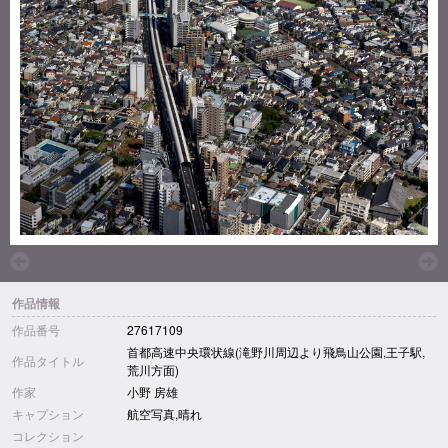
作品情報
作品番号
27617109
首都高速中央環状線(滝野川周辺より飛鳥山公園,王子駅,
作品タイトル
荒川方面)
作家
小野 房雄
キャプション
航空写真,晴れ
コレクション