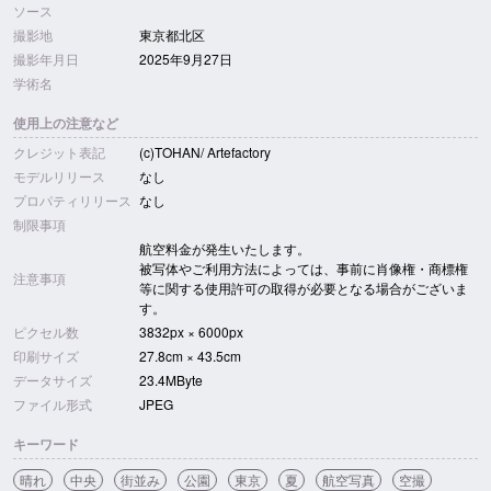
ソース
撮影地
東京都北区
撮影年月日
2025年9月27日
学術名
使用上の注意など
クレジット表記
(c)TOHAN/ Artefactory
モデルリリース
なし
プロパティリリース
なし
制限事項
航空料金が発生いたします。
被写体やご利用方法によっては、事前に肖像権・商標権
注意事項
等に関する使用許可の取得が必要となる場合がございま
す。
ピクセル数
3832px × 6000px
印刷サイズ
27.8cm × 43.5cm
データサイズ
23.4MByte
ファイル形式
JPEG
キーワード
晴れ
中央
街並み
公園
東京
夏
航空写真
空撮