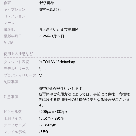
作家
小野 房雄
キャプション
航空写真,晴れ
コレクション
ソース
撮影地
埼玉県さいたま市浦和区
撮影年月日
2025年9月27日
学術名
使用上の注意など
クレジット表記
(c)TOHAN/ Artefactory
モデルリリース
なし
プロパティリリース
なし
制限事項
航空料金が発生いたします。
被写体やご利用方法によっては、事前に肖像権・商標権
注意事項
等に関する使用許可の取得が必要となる場合がございま
す。
ピクセル数
6000px × 4002px
印刷サイズ
43.5cm × 29cm
データサイズ
27.3MByte
ファイル形式
JPEG