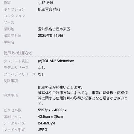
作家
小野 房雄
キャプション
航空写真,晴れ
コレクション
ソース
撮影地
愛知県名古屋市東区
撮影年月日
2025年8月19日
学術名
使用上の注意など
クレジット表記
(c)TOHAN/ Artefactory
モデルリリース
なし
プロパティリリース
なし
制限事項
航空料金が発生いたします。
被写体やご利用方法によっては、事前に肖像権・商標権
注意事項
等に関する使用許可の取得が必要となる場合がございま
す。
ピクセル数
5997px × 4000px
印刷サイズ
43.5cm × 29cm
データサイズ
24.4MByte
ファイル形式
JPEG