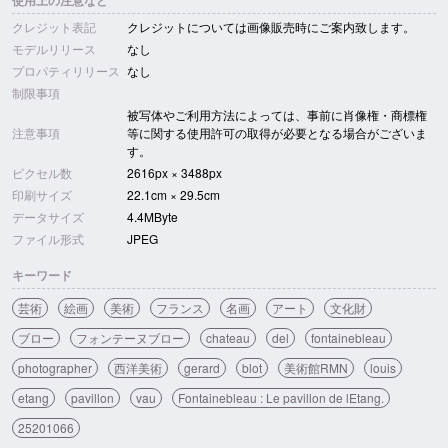
使用上の注意など
クレジット表記
クレジットについては画像販売時にご案内致します。
モデルリリース
なし
プロパティリリース
なし
制限事項
被写体やご利用方法によっては、事前に肖像権・商標権
注意事項
等に関する使用許可の取得が必要となる場合がございま
す。
ピクセル数
2616px × 3488px
印刷サイズ
22.1cm × 29.5cm
データサイズ
4.4MByte
ファイル形式
JPEG
キーワード
芸術
絵画
美術
フランス
名画
アート
文化財
ブロー
フォンテーヌブロー
chateau
del
fontainebleau
photographer
西洋美術
gerard
blot
美術館RMN
louis
etang
pavillon
vau
Fontainebleau : Le pavillon de lEtang.
25201066