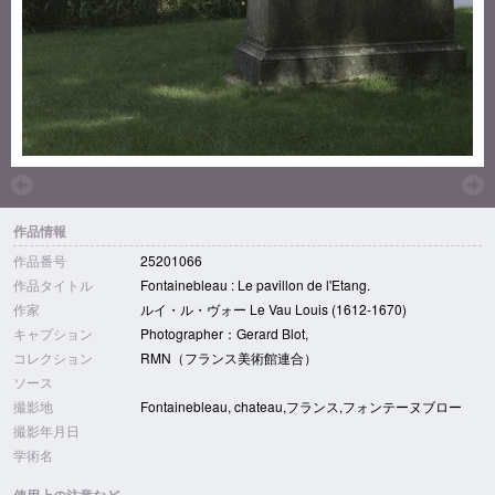
作品情報
作品番号
25201066
作品タイトル
Fontainebleau : Le pavillon de l'Etang.
作家
ルイ・ル・ヴォー Le Vau Louis (1612-1670)
キャプション
Photographer：Gerard Blot,
コレクション
RMN（フランス美術館連合）
ソース
撮影地
Fontainebleau, chateau,フランス,フォンテーヌブロー
撮影年月日
学術名