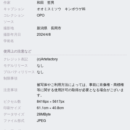
作家
和田 哲男
キャプション
オオミスミソウ キンポウゲ科
コレクション
OPO
ソース
撮影地
新潟県 長岡市
撮影年月日
2024/4/8
学術名
使用上の注意など
クレジット表記
(c)Artefactory
モデルリリース
なし
プロパティリリース
なし
制限事項
被写体やご利用方法によっては、事前に肖像権・商標権
注意事項
等に関する使用許可の取得が必要となる場合がございま
す。
ピクセル数
8416px × 5617px
印刷サイズ
61.1cm × 40.8cm
データサイズ
28MByte
ファイル形式
JPEG