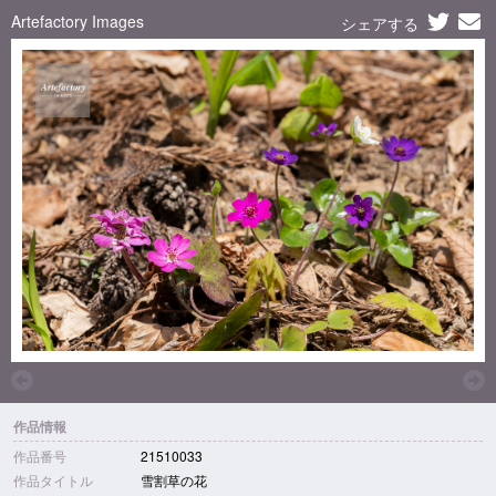
Artefactory Images
シェアする
作品情報
作品番号
21510033
作品タイトル
雪割草の花