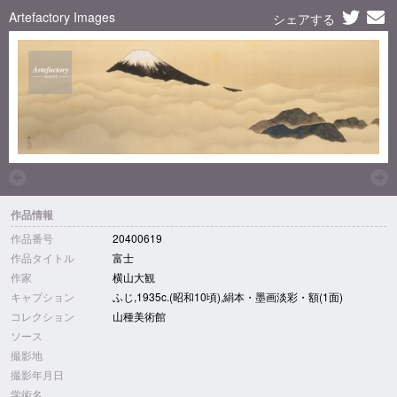
Artefactory Images
シェアする
作品情報
作品番号
20400619
作品タイトル
富士
作家
横山大観
キャプション
ふじ,1935c.(昭和10頃),絹本・墨画淡彩・額(1面)
コレクション
山種美術館
ソース
撮影地
撮影年月日
学術名