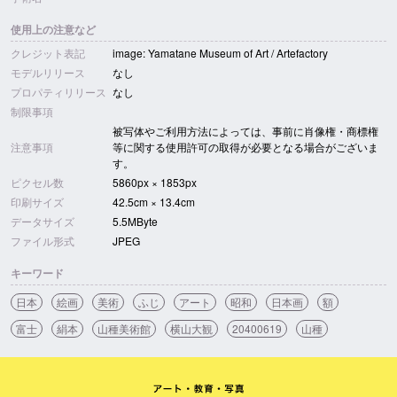
使用上の注意など
クレジット表記
image: Yamatane Museum of Art / Artefactory
モデルリリース
なし
プロパティリリース
なし
制限事項
被写体やご利用方法によっては、事前に肖像権・商標権
注意事項
等に関する使用許可の取得が必要となる場合がございま
す。
ピクセル数
5860px × 1853px
印刷サイズ
42.5cm × 13.4cm
データサイズ
5.5MByte
ファイル形式
JPEG
キーワード
日本
絵画
美術
ふじ
アート
昭和
日本画
額
富士
絹本
山種美術館
横山大観
20400619
山種