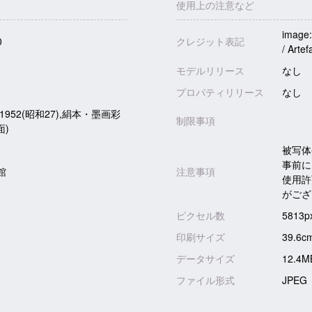
使用上の注意など
image
0
クレジット表記
/ Artef
モデルリリース
なし
プロパティリリース
なし
1952(昭和27),絹本・墨画彩
制限事項
面)
被写体
事前に
館
注意事項
使用許
がござ
ピクセル数
5813p
印刷サイズ
39.6c
データサイズ
12.4M
ファイル形式
JPEG