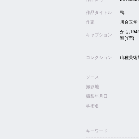
作品タイトル
鴨
作家
川合玉堂
かも,194
キャプション
額(1面)
コレクション
山種美術
ソース
撮影地
撮影年月日
学術名
キーワード