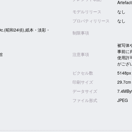
Artefac
モデルリリース
なし
プロパティリリース
なし
9c.(昭和24頃),紙本・淡彩・
制限事項
被写体
事前に
館
注意事項
使用許
がござ
ピクセル数
5148px
印刷サイズ
29.7cm
データサイズ
7.4MBy
ファイル形式
JPEG