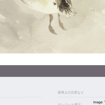
使用上の注意など
image: 
1
クレジット表記