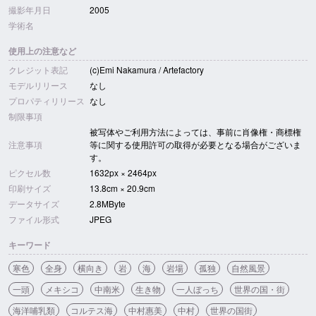
撮影年月日
2005
学術名
使用上の注意など
クレジット表記
(c)Emi Nakamura / Artefactory
モデルリリース
なし
プロパティリリース
なし
制限事項
被写体やご利用方法によっては、事前に肖像権・商標権
注意事項
等に関する使用許可の取得が必要となる場合がございま
す。
ピクセル数
1632px × 2464px
印刷サイズ
13.8cm × 20.9cm
データサイズ
2.8MByte
ファイル形式
JPEG
キーワード
寒色
全身
横向き
岩
海
岩場
孤独
自然風景
一頭
メキシコ
中南米
生き物
一人ぼっち
世界の国・街
海洋哺乳類
コルテス海
中村惠美
中村
世界の国街