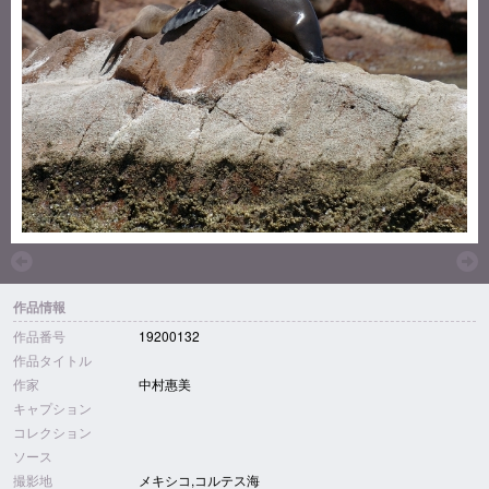
作品情報
作品番号
19200132
作品タイトル
作家
中村惠美
キャプション
コレクション
ソース
撮影地
メキシコ,コルテス海