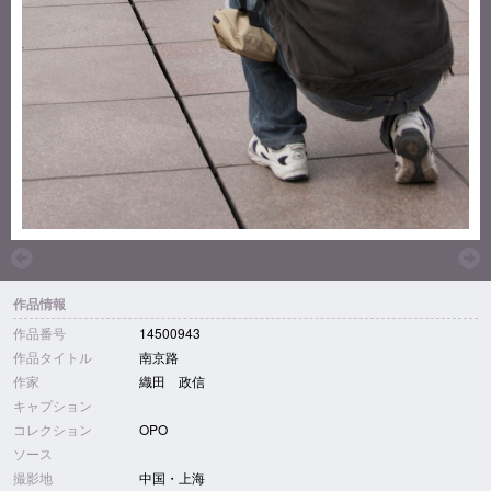
作品情報
作品番号
14500943
作品タイトル
南京路
作家
織田 政信
キャプション
コレクション
OPO
ソース
撮影地
中国・上海