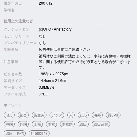
撮影年月日
2007/12
学術名
使用上の注意など
クレジット表記
(c)OPO / Artefactory
モデルリリース
なし
プロパティリリース
なし
制限事項
広告使用は事前にご連絡下さい
被写体やご利用方法によっては、事前に肖像権・商標権
注意事項
等に関する使用許可の取得が必要となる場合がございま
す。
ピクセル数
1983px × 2975px
印刷サイズ
14.4cm × 21.6cm
データサイズ
3.8MByte
ファイル形式
JPEG
キーワード
散歩
都会
街並み
アジア
人
ビル
海外
買い物
中国
外国
上海
南京
南京路
織田
織田政信
織田 政信
14500943