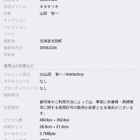
作品タイトル
キタキツネ
作家
山田 智一
キャプション
コレクション
ソース
撮影地
北海道当別町
撮影年月日
2006/2/24
学術名
使用上の注意など
クレジット表記
(c)山田 智一 / Artefactory
モデルリリース
なし
プロパティリリース
なし
制限事項
被写体やご利用方法によっては、事前に肖像権・商標権
注意事項
等に関する使用許可の取得が必要となる場合がございま
す。
ピクセル数
4824px × 3624px
印刷サイズ
28.8cm × 21.6cm
データサイズ
3.7MByte